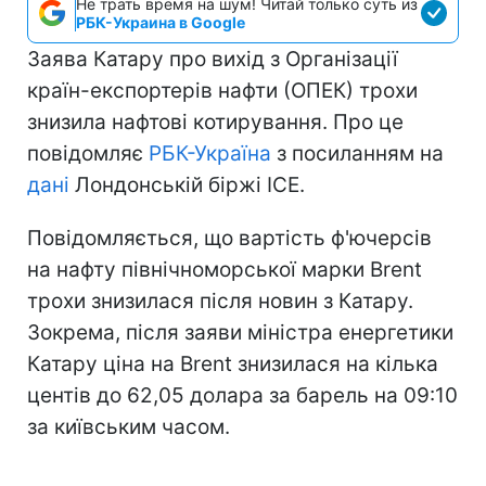
Не трать время на шум! Читай только суть из
РБК-Украина в Google
Заява Катару про вихід з Організації
країн-експортерів нафти (ОПЕК) трохи
знизила нафтові котирування. Про це
повідомляє
РБК-Україна
з посиланням на
дані
Лондонській біржі ICE.
Повідомляється, що вартість ф'ючерсів
на нафту північноморської марки Brent
трохи знизилася після новин з Катару.
Зокрема, після заяви міністра енергетики
Катару ціна на Brent знизилася на кілька
центів до 62,05 долара за барель на 09:10
за київським часом.