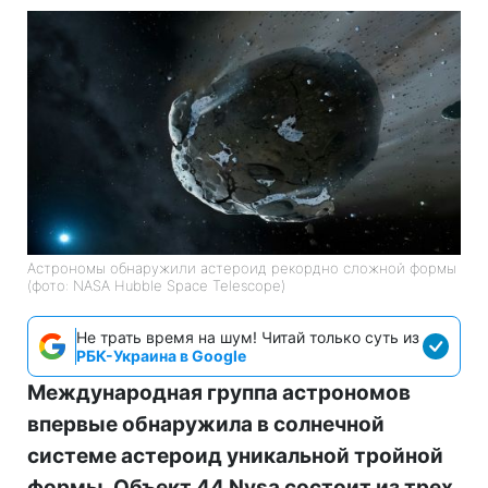
Астрономы обнаружили астероид рекордно сложной формы
(фото: NASA Hubble Space Telescope)
Не трать время на шум! Читай только суть из
РБК-Украина в Google
Международная группа астрономов
впервые обнаружила в солнечной
системе астероид уникальной тройной
формы. Объект 44 Nysa состоит из трех