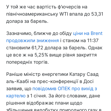
У той же час вартість ф'ючерсів на
північноамериканську WTI впала до 53,31
долара за барель.
Зазначимо, ближче до обіду
ціни на Brent
продовжили зниження
і станом на 11:37
становили 61,72 долара за барель. Однак
це все ж на 5,25% вище рівня закриття
попередніх торгів.
Раніше міністр енергетики Катару Саад
аль-Каабі на прес-конференції в Досі
заявив, що
повідомив ОПЕК про вихід з
картелю
з 1 січня. За його словами, дане
рішення відображає плани щодо
збільшення видобутку природного газу в