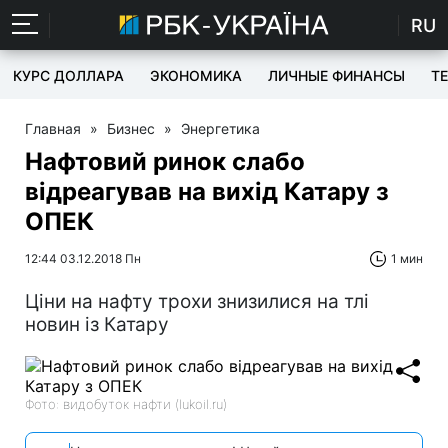
RU
КУРС ДОЛЛАРА
ЭКОНОМИКА
ЛИЧНЫЕ ФИНАНСЫ
T
Главная
»
Бизнес
»
Энергетика
Нафтовий ринок слабо
відреагував на вихід Катару з
ОПЕК
12:44 03.12.2018 Пн
1 мин
Ціни на нафту трохи знизилися на тлі
новин із Катару
Фото: видобуток нафти (lukoil.ru)