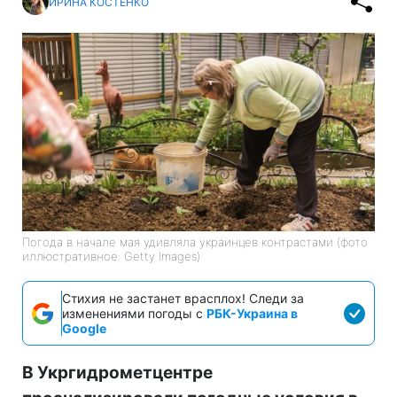
ИРИНА КОСТЕНКО
Погода в начале мая удивляла украинцев контрастами (фото
иллюстративное: Getty Images)
Стихия не застанет врасплох! Следи за
изменениями погоды с
РБК-Украина в
Google
В Укргидрометцентре