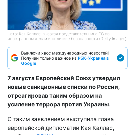
Фото: Кая Каллас, высокая представительница ЕС по
иностранным делам и политике безопасности (Getty Images)
Выключи хаос международных новостей!
Получай только важное из
РБК-Украина в
Google
7 августа Европейский Союз утвердил
новые санкционные списки по России,
отреагировав таким образом на
усиление террора против Украины.
С таким заявлением выступила глава
европейской дипломатии Кая Каллас,