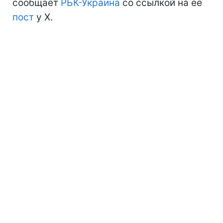
сообщает
РБК-Украина
со ссылкой на ее
пост
у Х.