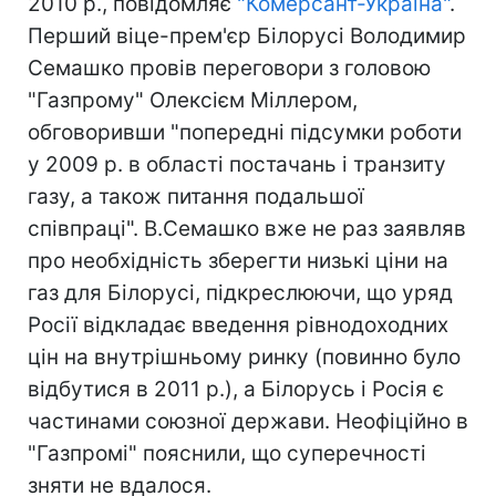
2010 р., повідомляє
"Комерсант-Україна"
.
Перший віце-прем'єр Білорусі Володимир
Семашко провів переговори з головою
"Газпрому" Олексієм Міллером,
обговоривши "попередні підсумки роботи
у 2009 р. в області постачань і транзиту
газу, а також питання подальшої
співпраці". В.Семашко вже не раз заявляв
про необхідність зберегти низькі ціни на
газ для Білорусі, підкреслюючи, що уряд
Росії відкладає введення рівнодоходних
цін на внутрішньому ринку (повинно було
відбутися в 2011 р.), а Білорусь і Росія є
частинами союзної держави. Неофіційно в
"Газпромі" пояснили, що суперечності
зняти не вдалося.