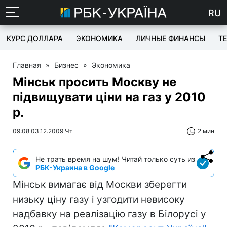
RU
КУРС ДОЛЛАРА
ЭКОНОМИКА
ЛИЧНЫЕ ФИНАНСЫ
T
Главная
»
Бизнес
»
Экономика
Мінськ просить Москву не
підвищувати ціни на газ у 2010
р.
09:08 03.12.2009 Чт
2 мин
Не трать время на шум! Читай только суть из
РБК-Украина в Google
Мінськ вимагає від Москви зберегти
низьку ціну газу і узгодити невисоку
надбавку на реалізацію газу в Білорусі у