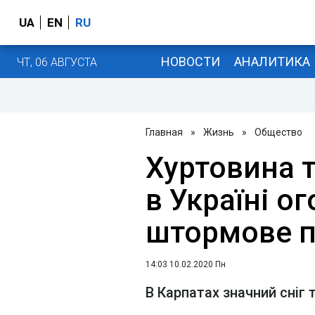
UA
EN
RU
НОВОСТИ
АНАЛИТИКА
ЧТ, 06 АВГУСТА
Главная
»
Жизнь
»
Общество
Хуртовина т
в Україні о
штормове 
14:03 10.02.2020 Пн
В Карпатах значний сніг 