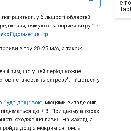
с т
Tact
погіршиться, у більшості областей
едження, очікуються пориви вітру 15-
є
УкрГідрометцентр
.
 пориви вітру 20-25 м/с, а також
ечні тим, що у цей період кожне
товп становлять загрозу", - йдеться у
а буде дощовою
, місцями випаде сніг,
підніметься до + 8. При цьому в горах
ність сходження лавин. На Заході, а
 пройде дощ з мокрим снігом, в