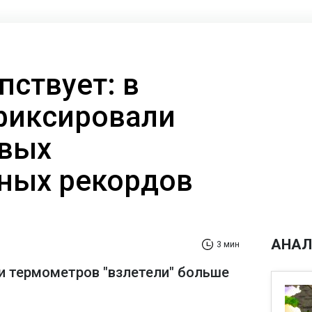
пствует: в
фиксировали
овых
ных рекордов
АНАЛ
3 мин
ки термометров "взлетели" больше