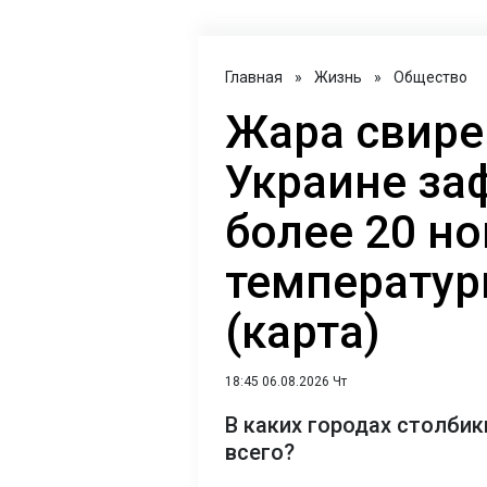
Главная
»
Жизнь
»
Общество
Жара свире
Украине за
более 20 н
температур
(карта)
18:45 06.08.2026 Чт
В каких городах столби
всего?