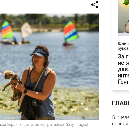
Юлия
руков
За 
не 
дав
инт
Ген
ГЛАВ
В Киеве
ночной
ам Украины (фото иллюстративное: Getty Images)