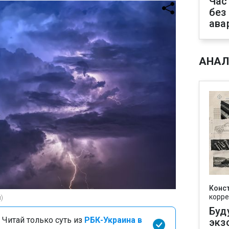
Час
без
ава
АНАЛ
Конс
корре
)
Буд
 Читай только суть из
РБК-Украина в
экз