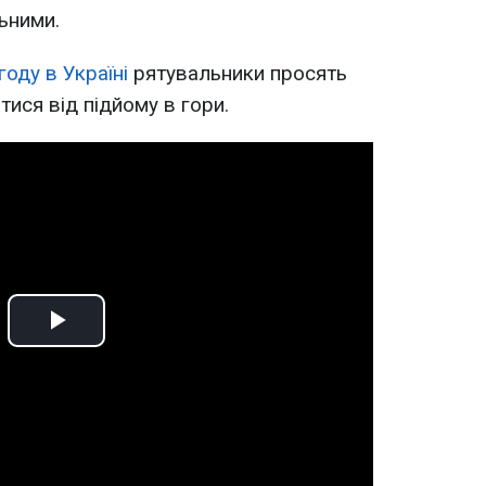
ьними.
году в Україні
рятувальники просять
тися від підйому в гори.
Play
Video