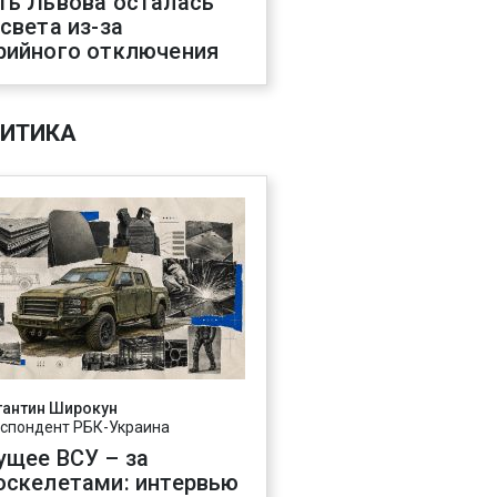
ть Львова осталась
 света из-за
рийного отключения
ИТИКА
тантин Широкун
спондент РБК-Украина
ущее ВСУ – за
оскелетами: интервью