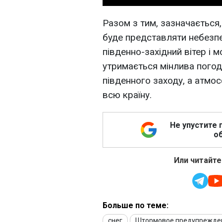
Разом з тим, зазначається,
буде представляти небезпе
південно-західний вітер і м
утримається мінлива погода
південного заходу, а атмо
всю країну.
Не упустите 
об
Или читайте
Больше по теме:
снег
Штормовое предупрежде