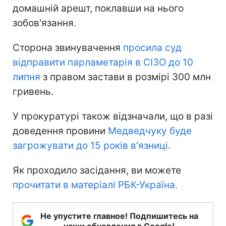
домашній арешт, поклавши на нього
зобов'язання.
Сторона звинувачення
просила суд
відправити парламетарія в СІЗО до 10
липня
з правом застави в розмірі 300 млн
гривень.
У прокуратурі також відзначали, що в разі
доведення провини
Медведчуку буде
загрожувати до 15 років в'язниці.
Як проходило засідання, ви можете
прочитати в матеріалі РБК-Україна.
Не упустите главное! Подпишитесь на
наши обновления в Google!