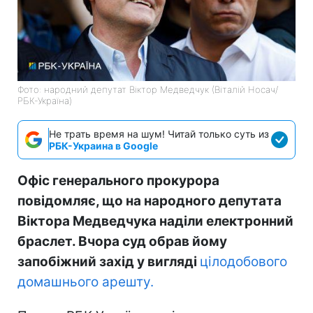
Фото: народний депутат Віктор Медведчук (Віталій Носач/
РБК-Україна)
Не трать время на шум! Читай только суть из
РБК-Украина в Google
Офіс генерального прокурора
повідомляє, що на народного депутата
Віктора Медведчука наділи електронний
браслет. Вчора суд обрав йому
запобіжний захід у вигляді
цілодобового
домашнього арешту.