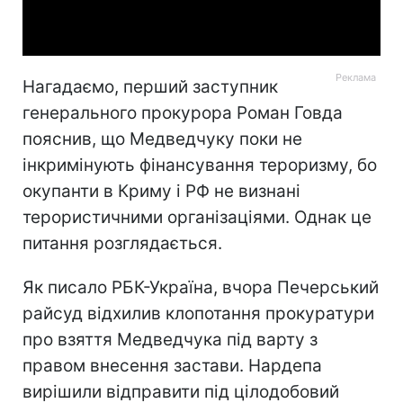
Video
Нагадаємо, перший заступник
генерального прокурора Роман Говда
пояснив, що Медведчуку поки не
інкримінують фінансування тероризму, бо
окупанти в Криму і РФ не визнані
терористичними організаціями. Однак це
питання розглядається.
Як писало РБК-Україна, вчора Печерський
райсуд відхилив клопотання прокуратури
про взяття Медведчука під варту з
правом внесення застави. Нардепа
вирішили відправити під цілодобовий