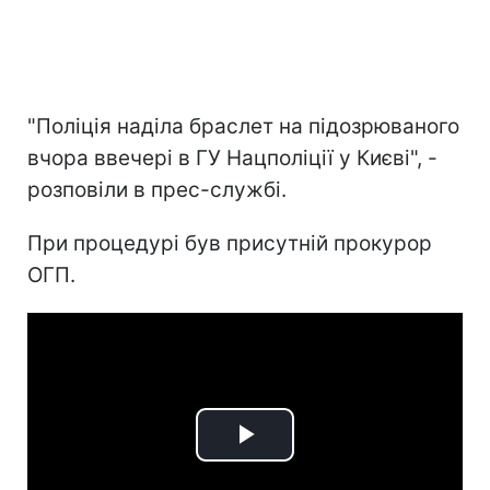
"Поліція наділа браслет на підозрюваного
вчора ввечері в ГУ Нацполіції у Києві", -
розповіли в прес-службі.
При процедурі був присутній прокурор
ОГП.
Play