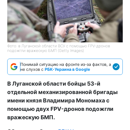
Фото: в Луганской области ВСУ с помощью FPV-дронов
подожгли вражескую БМП (Getty Images)
Понимай ситуацию на фронте из-за фактов, а
не слухов с
РБК-Украина в Google
В Луганской области бойцы 53-й
отдельной механизированной бригады
имени князя Владимира Мономаха с
помощью двух FPV-дронов подожгли
вражескую БМП.