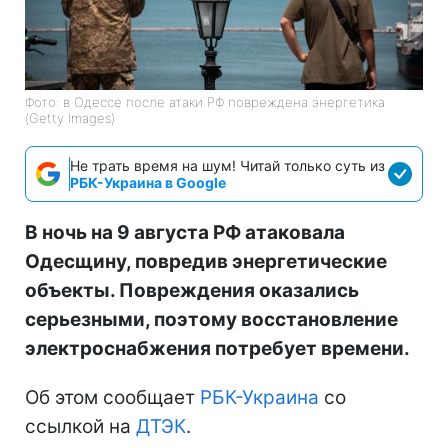
Фото: в Одессе после атаки РФ повреждена энергетика
(Getty Images)
Не трать время на шум! Читай только суть из
РБК-Украина в Google
В ночь на 9 августа РФ атаковала
Одесщину, повредив энергетические
объекты. Повреждения оказались
серьезными, поэтому восстановление
электроснабжения потребует времени.
Об этом сообщает
РБК-Украина
со
ссылкой на
ДТЭК
.