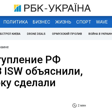
ПОЛИТИКА
БИЗНЕС
ЖИЗНЬ
СПОРТ
WAVE
БСТРЕЛ КИЕВА
DRONE DEALS
ОРМУЗСКИЙ ПРОЛИВ
ВОЙНА В УКРАИ
раине
тупление РФ
В ISW объяснили,
ку сделали
2 мин