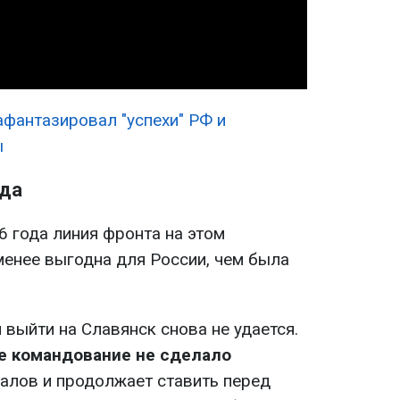
Video
афантазировал "успехи" РФ и
ы
гда
6 года линия фронта на этом
менее выгодна для России, чем была
выйти на Славянск снова не удается.
е командование не сделало
алов и продолжает ставить перед