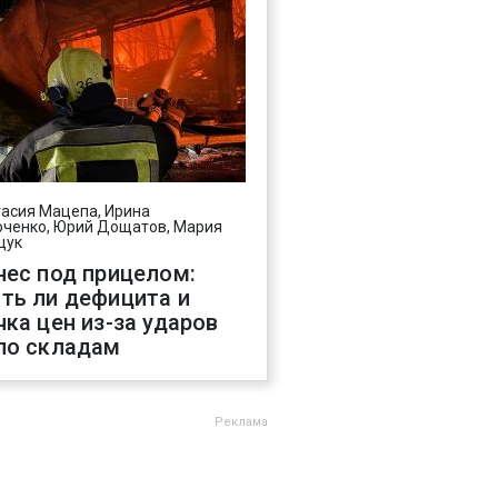
асия Мацепа, Ирина
ченко, Юрий Дощатов, Мария
щук
нес под прицелом:
ть ли дефицита и
чка цен из-за ударов
по складам