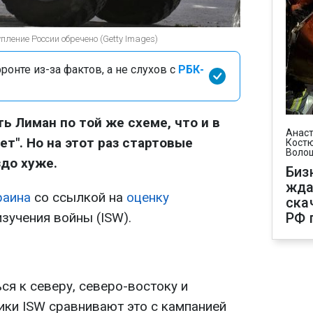
пление России обречено (Getty Images)
онте из-за фактов, а не слухов с
РБК-
ь Лиман по той же схеме, что и в
Анаст
ует". Но на этот раз стартовые
Костю
Воло
здо хуже.
Биз
жда
раина
со ссылкой на
оценку
ска
зучения войны (ISW).
РФ 
ся к северу, северо-востоку и
ики ISW сравнивают это с кампанией