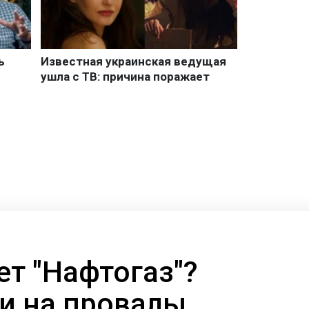
ет "Нафтогаз"?
и на провалы