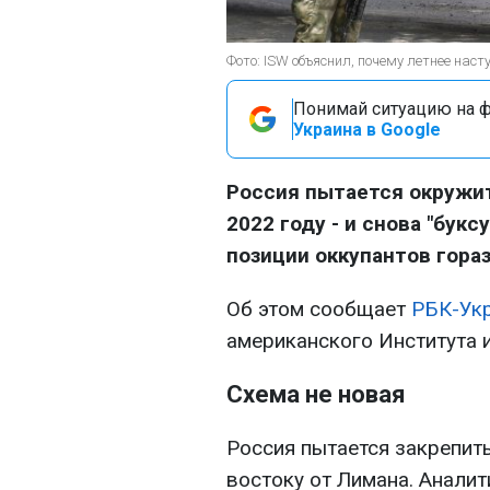
Фото: ISW объяснил, почему летнее насту
Понимай ситуацию на фр
Украина в Google
Россия пытается окружит
2022 году - и снова "букс
позиции оккупантов гора
Об этом сообщает
РБК-Ук
американского Института и
Схема не новая
Россия пытается закрепить
востоку от Лимана. Аналит