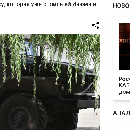
у, которая уже стоила ей Изюма и
НОВО
Рос
КАБ
дом
АНАЛ