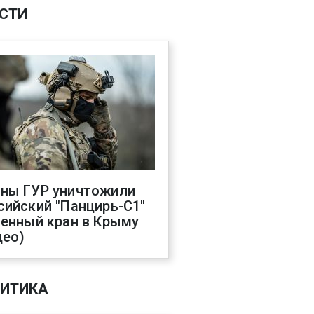
СТИ
ны ГУР уничтожили
сийский "Панцирь-С1"
оенный кран в Крыму
део)
ИТИКА