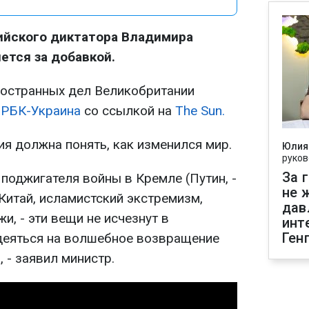
ийского диктатора Владимира
нется за добавкой.
ностранных дел Великобритании
т
РБК-Украина
со ссылкой на
The Sun.
ия должна понять, как изменился мир.
Юлия
руков
За 
поджигателя войны в Кремле (Путин, -
не 
 Китай, исламистский экстремизм,
дав
, - эти вещи не исчезнут в
инт
Ген
деяться на волшебное возвращение
 - заявил министр.