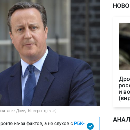
НОВО
Дро
рос
и в
(ви
ритании Дэвид Кэмерон (gov.uk)
АНАЛ
онте из-за фактов, а не слухов с
РБК-