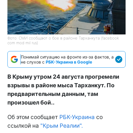
Фото: СМИ сообщают о бое в районе Тарханкута (facebook
com mod mil rus)
Понимай ситуацию на фронте из-за фактов, а
не слухов с
РБК-Украина в Google
В Крыму утром 24 августа прогремели
взрывы в районе мыса Тарханкут. По
предварительным данным, там
произошел бой..
Об этом сообщает
РБК-Украина
со
ссылкой на
"Крым Реалии".