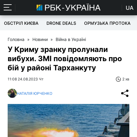
UA
ОБСТРІЛ КИЄВА
DRONE DEALS
ОРМУЗЬКА ПРОТОКА
Головна
»
Новини
»
Війна в Україні
У Криму зранку пролунали
вибухи. ЗМІ повідомляють про
бій у районі Тарханкуту
11:08 24.08.2023 Чт
2 хв
НАТАЛІЯ ЮРЧЕНКО