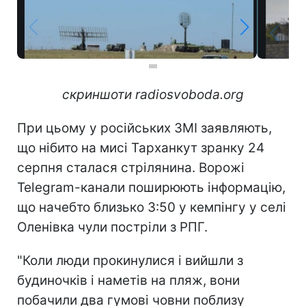
скриншоти radiosvoboda.org
При цьому у російських ЗМІ заявляють,
що нібито на мисі Тарханкут зранку 24
серпня сталася стрілянина. Ворожі
Telegram-канали поширюють інформацію,
що начебто близько 3:50 у кемпінгу у селі
Оленівка чули постріли з РПГ.
"Коли люди прокинулися і вийшли з
будиночків і наметів на пляж, вони
побачили два гумові човни поблизу