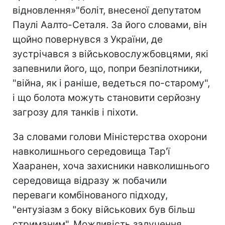
відновлення»"боліт, внесеної депутатом
Паулі Аалто-Сеталя. За його словами, він
щойно повернувся з України, де
зустрічався з військовослужбовцями, які
запевнили його, що, попри безпілотники,
"війна, як і раніше, ведеться по-старому",
і що болота можуть становити серйозну
загрозу для танків і піхоти.
За словами голови Міністерства охорони
навколишнього середовища Тар'ї
Хааранен, хоча захисники навколишнього
середовища відразу ж побачили
переваги комбінованого підходу,
"ентузіазм з боку військових був більш
стриманим". Можливість залучення