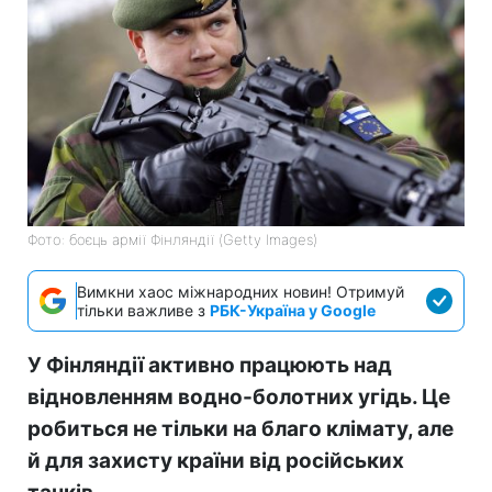
Фото: боєць армії Фінляндії (Getty Images)
Вимкни хаос міжнародних новин! Отримуй
тільки важливе з
РБК-Україна у Google
У Фінляндії активно працюють над
відновленням водно-болотних угідь. Це
робиться не тільки на благо клімату, але
й для захисту країни від російських