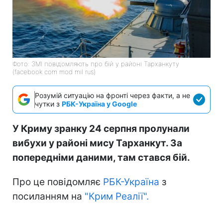
Фото: ЗМІ повідомляють про бій у районі Тарханкуту
(facebook com mod mil rus)
Розумій ситуацію на фронті через факти, а не
чутки з
РБК-Україна у Google
У Криму зранку 24 серпня пролунали
вибухи у районі мису Тарханкут. За
попередніми даними, там стався бій.
Про це повідомляє
РБК-Україна
з
посиланням на
"Крим Реалії".