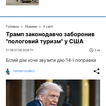
Головна
»
Новини
»
У світі
Трамп законодавчо заборонив
"пологовий туризм" у США
01:38 07.08.2026 Пт
3 хв
Білий дім хоче звузити дію 14-ї поправки
ПИЛИП БОЙКО