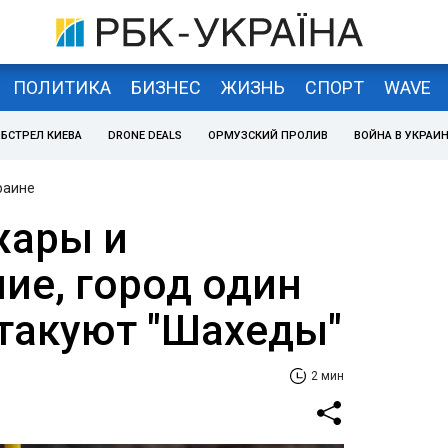
ПОЛИТИКА
БИЗНЕС
ЖИЗНЬ
СПОРТ
WAVE
БСТРЕЛ КИЕВА
DRONE DEALS
ОРМУЗСКИЙ ПРОЛИВ
ВОЙНА В УКРАИ
раине
жары и
ие, город один
атакуют "Шахеды"
2 мин