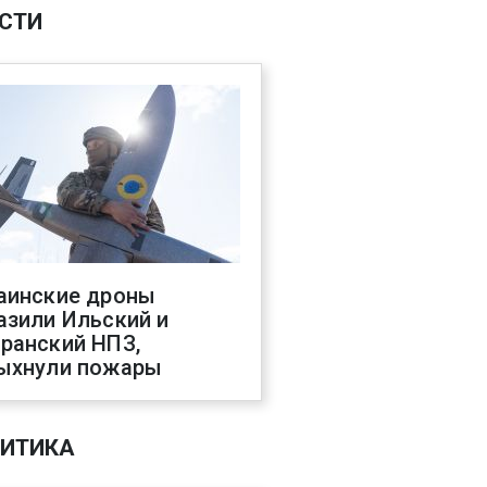
СТИ
аинские дроны
азили Ильский и
ранский НПЗ,
ыхнули пожары
ИТИКА