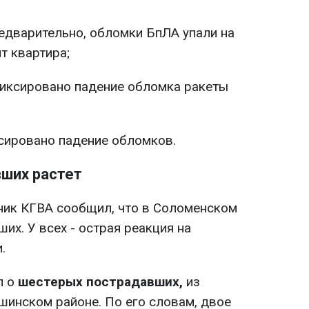
едварительно, обломки БпЛА упали на
т квартира;
фиксировано падение обломка ракеты
сировано падение обломков.
ших растет
ник КГВА сообщил, что в Соломенском
их. У всех - острая реакция на
.
л о
шестерых пострадавших,
из
шинском районе. По его словам, двое