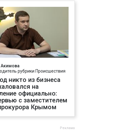
 Акимова
одитель рубрики Происшествия
год никто из бизнеса
жаловался на
ление официально:
ервью с заместителем
прокурора Крымом