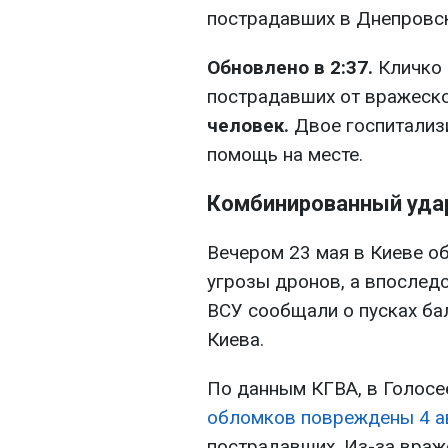
пострадавших в Днепровс
Обновлено в 2:37.
Кличко 
пострадавших от вражеск
человек.
Двое госпитализ
помощь на месте.
Комбинированный удар
Вечером 23 мая в Киеве о
угрозы дронов, а впослед
ВСУ сообщали о пусках ба
Киева.
По данным КГВА, в Голосе
обломков повреждены 4 ав
пострадавших. Из-за враж