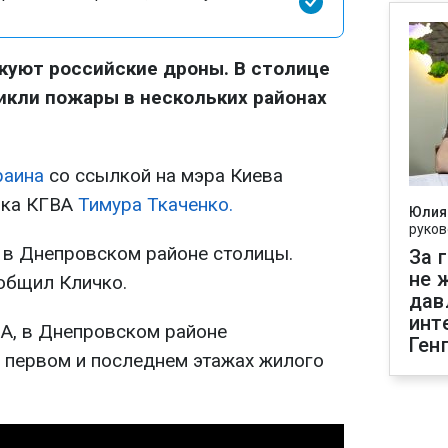
акуют российские дроны. В столице
икли пожары в нескольких районах
раина
со ссылкой на мэра Киева
ика КГВА
Тимура Ткаченко.
Юлия
руков
 в Днепровском районе столицы.
За 
не 
ообщил Кличко.
дав
инт
А, в Днепровском районе
Ген
 первом и последнем этажах жилого