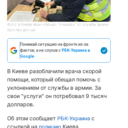
Фото: в Киеве врач обещал "отмазать" от службы армии
(kyiv.npu.gov.ua)
Понимай ситуацию на фронте из-за
фактов, а не слухов с
РБК-Украина в
Google
В Киеве разоблачили врача скорой
помощи, который обещал помочь с
уклонением от службы в армии. За
свои "услуги" он потребовал 9 тысяч
долларов.
Об этом сообщает
РБК-Украина
с
ссылкой на
полицию
Киева.