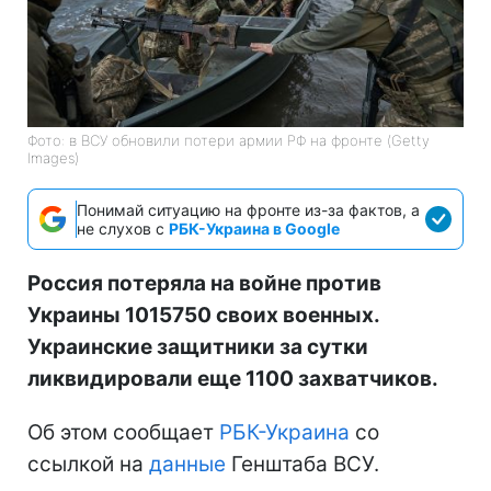
Фото: в ВСУ обновили потери армии РФ на фронте (Getty
Images)
Понимай ситуацию на фронте из-за фактов, а
не слухов с
РБК-Украина в Google
Россия потеряла на войне против
Украины 1015750 своих военных.
Украинские защитники за сутки
ликвидировали еще 1100 захватчиков.
Об этом сообщает
РБК-Украина
со
ссылкой на
данные
Генштаба ВСУ.