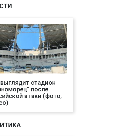
СТИ
 выглядит стадион
рноморец" после
сийской атаки (фото,
ео)
ИТИКА