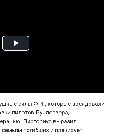
Play
Video
душные силы ФРГ, которые арендовали
овки пилотов Бундесвера,
ерацию. Писториус выразил
 семьям погибших и планирует