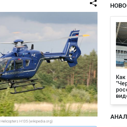
НОВО
Как
"Че
рос
вид
АНАЛ
elicopters H135 (wikipedia.org)