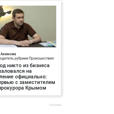
 Акимова
одитель рубрики Происшествия
год никто из бизнеса
жаловался на
ление официально:
ервью с заместителем
прокурора Крымом