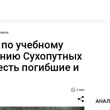
раине
 по учебному
нию Сухопутных
есть погибшие и
2 мин
АНАЛ