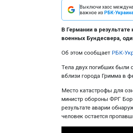
Выключи хаос междуна
важное из
РБК-Украина
В Германии в результате
военных Бундесвера, оди
Об этом сообщает
РБК-Ук
Тела двух погибших были 
вблизи города Гримма в ф
Место катастрофы для озн
министр обороны ФРГ Бори
результате аварии обнаруж
человек остается пропавш