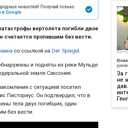
родных новостей! Получай только
 в Google
 катастрофы вертолета погибли двое
н считается пропавшим без вести.
раина
со ссылкой на
Der Spiegel
.
Юлия
обнаружены и подняты из реки Мульде
руков
едеральной земле Саксония.
За 
не 
дав
акомления с ситуацией посетил
инт
с Писториус. Он подтвердил, что в
Ген
ены тела двух погибших, один
им без вести.