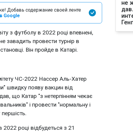
не 
дав
оке! Добавь содержание своей ленте
инт
в Google
Ген
іту з футболу в 2022 році впевнені,
не завадить провести турнір в
тановці. Він пройде в Катарі.
мітету ЧС-2022 Нассер Аль-Хатер
и" швидку появу вакцин від
дав, що Катар "з нетерпінням чекає
альників" і провести "нормальну і
 першість.
в 2022 році відбудеться з 21