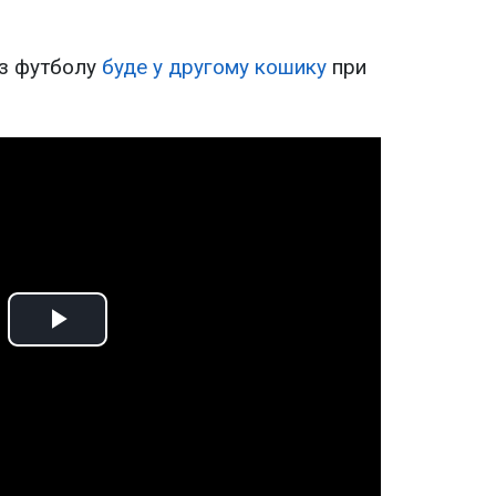
 з футболу
буде у другому кошику
при
Play
Video