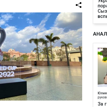
Укр
пор
Сыз
всп
АНАЛ
Юлия
руков
За 