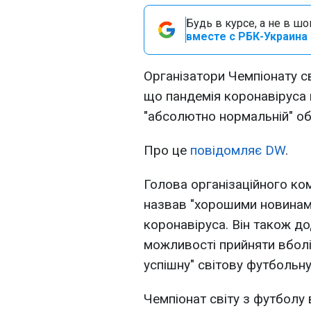
Будь в курсе, а не в ш
вместе с РБК-Украина 
Організатори Чемпіонату св
що пандемія коронавіруса 
"абсолютно нормальній" обс
Про це
повідомляє DW
.
Голова організаційного ко
назвав "хорошими новинам
коронавіруса. Він також до
можливості прийняти вболів
успішну" світову футбольну
Чемпіонат світу з футболу 