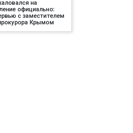
жаловался на
ление официально:
ервью с заместителем
прокурора Крымом