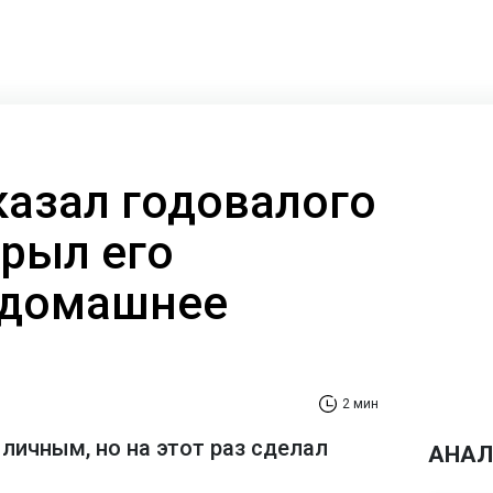
казал годовалого
крыл его
 домашнее
2 мин
личным, но на этот раз сделал
АНАЛ