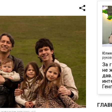
Юлия
руков
За 
не 
дав
инт
Ген
ГЛАВ