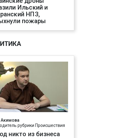
аинские дроны
азили Ильский и
ранский НПЗ,
ыхнули пожары
ИТИКА
 Акимова
одитель рубрики Происшествия
год никто из бизнеса