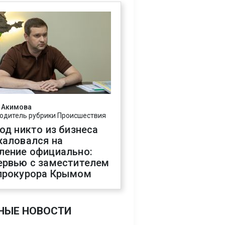
 Акимова
одитель рубрики Происшествия
год никто из бизнеса
жаловался на
ление официально:
ервью с заместителем
прокурора Крымом
НЫЕ НОВОСТИ