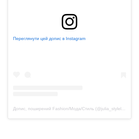
Переглянути цей допис в Instagram
Допис, поширений Fashion/Мода/Стиль (@julia_stylelover)