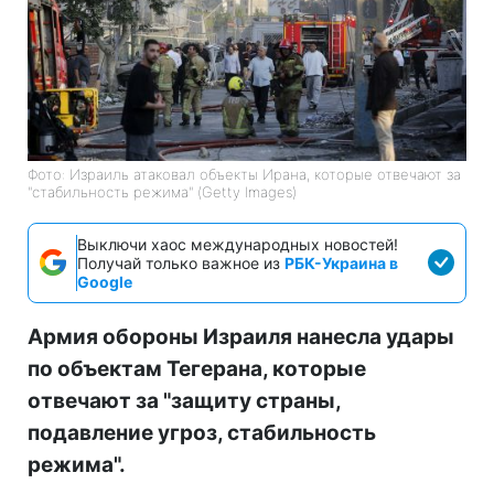
Фото: Израиль атаковал объекты Ирана, которые отвечают за
"стабильность режима" (Getty Images)
Выключи хаос международных новостей!
Получай только важное из
РБК-Украина в
Google
Армия обороны Израиля нанесла удары
по объектам Тегерана, которые
отвечают за "защиту страны,
подавление угроз, стабильность
режима".