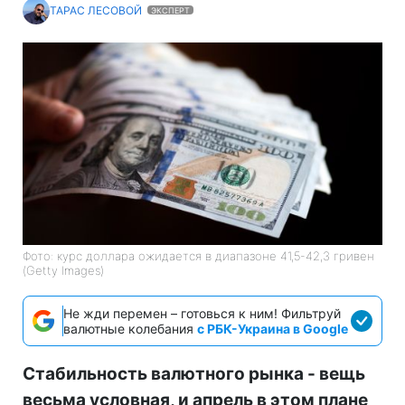
ТАРАС ЛЕСОВОЙ
ЭКСПЕРТ
Фото: курс доллара ожидается в диапазоне 41,5-42,3 гривен
(Getty Images)
Не жди перемен – готовься к ним! Фильтруй
валютные колебания
с РБК-Украина в Google
Стабильность валютного рынка - вещь
весьма условная, и апрель в этом плане