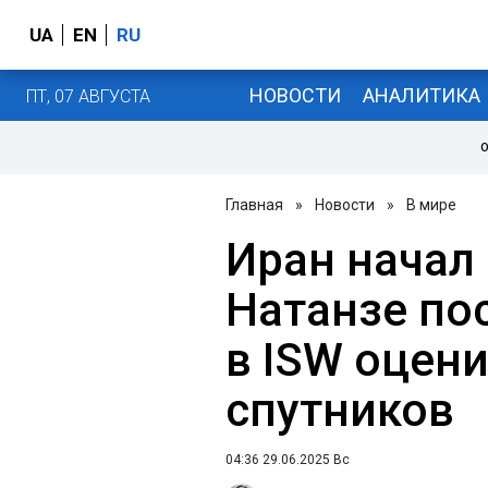
UA
EN
RU
НОВОСТИ
АНАЛИТИКА
ПТ, 07 АВГУСТА
О
Главная
»
Новости
»
В мире
Иран начал
Натанзе по
в ISW оцен
спутников
04:36 29.06.2025 Вс