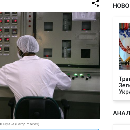
НОВО
Тра
Зел
Укр
АНАЛ
 Иране (Getty Images)