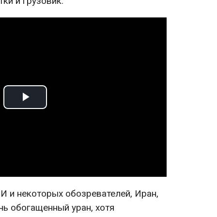
ки и грузовик.
Play
Video
И и некоторых обозревателей, Иран,
чь обогащенный уран, хотя