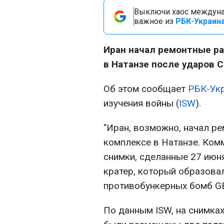
Выключи хаос междуна
важное из
РБК-Украина
Иран начал ремонтные р
в Натанзе после ударов 
Об этом сообщает
РБК-Ук
изучения войны (
ISW
).
"Иран, возможно, начал р
комплексе в Натанзе. Ком
снимки, сделанные 27 июн
кратер, который образова
противобункерных бомб GB
По данным ISW, на снимках