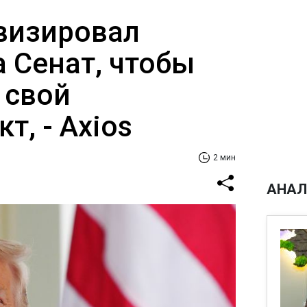
визировал
 Сенат, чтобы
 свой
т, - Ахіоѕ
2 мин
АНАЛ