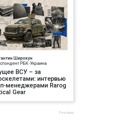
тантин Широкун
спондент РБК-Украина
ущее ВСУ – за
оскелетами: интервью
оп-менеджерами Rarog
ical Gear