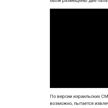
были размещены две палат
По версии израильских СМ
возможно, пытается извле