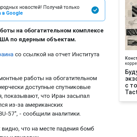
родных новостей! Получай только
 в Google
аботы на обогатительном комплексе
США по ядерным объектам.
раина
со ссылкой на отчет Института
Конс
корре
Буд
емонтные работы на обогатительном
экз
с т
мерчески доступные спутниковые
Tact
я, показывают, что Иран засыпал
лся из-за американских
U-57", - сообщили аналитики.
 видно, что на месте падения бомб