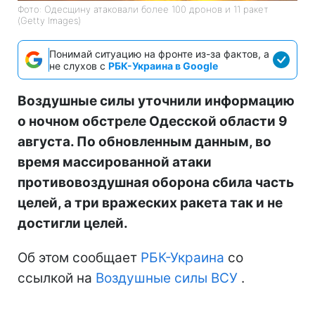
Фото: Одесщину атаковали более 100 дронов и 11 ракет
(Getty Images)
Понимай ситуацию на фронте из-за фактов, а
не слухов с
РБК-Украина в Google
Воздушные силы уточнили информацию
о ночном обстреле Одесской области 9
августа. По обновленным данным, во
время массированной атаки
противовоздушная оборона сбила часть
целей, а три вражеских ракета так и не
достигли целей.
Об этом сообщает
РБК-Украина
со
ссылкой на
Воздушные силы ВСУ
.