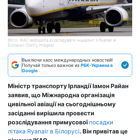
Фото: ІКАО вирішила розслідувати інцидент з Ryanair в
Білорусі (Getty Images)
Выключи хаос международных новостей!
Получай только важное из
РБК-Украина в
Google
Міністр транспорту Ірландії Іамон Райан
заявив, що Міжнародна організація
цивільної авіації на сьогоднішньому
засіданні вирішила провести
розслідування примусової
посадки
літака Ryanair в Білорусі
. Він привітав це