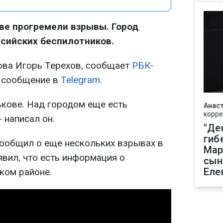
ове прогремели взрывы. Город
ссийских беспилотников.
ова Игорь Терехов, сообщает
РБК-
о сообщение в
Telegram.
кове. Над городом еще есть
Анаст
корре
 написал он.
"Де
гиб
ообщил о еще нескольких взрывах в
Мар
аявил, что есть информация о
сын
Еле
ком районе.