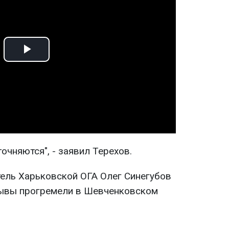
Play
Video
очняются", - заявил Терехов.
ель Харьковской ОГА Олег Синегубов
ывы прогремели в Шевченковском