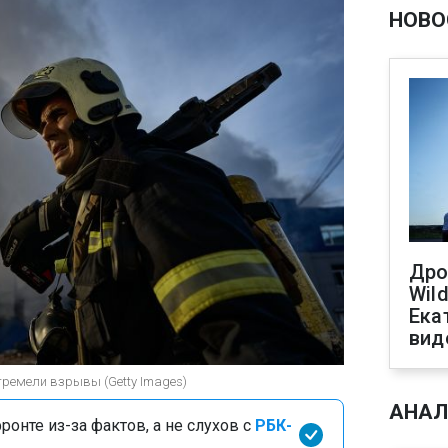
НОВО
Дро
Wild
Ека
вид
ремели взрывы (Getty Images)
АНАЛ
онте из-за фактов, а не слухов с
РБК-