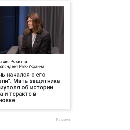
асия Рокитна
спондент РБК-Украина
нь начался с его
ели". Мать защитника
иуполя об истории
а и теракте в
новке