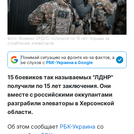
Фото: боевики ОРДЛО получили по 15 лет тюрьмы за
ограбление элеваторов
Понимай ситуацию на фронте из-за фактов, а
не слухов с
РБК-Украина в Google
15 боевиков так называемых "ЛДНР"
получили по 15 лет заключения. Они
вместе с российскими оккупантами
разграбили элеваторы в Херсонской
области.
Об этом сообщает
РБК-Украина
со