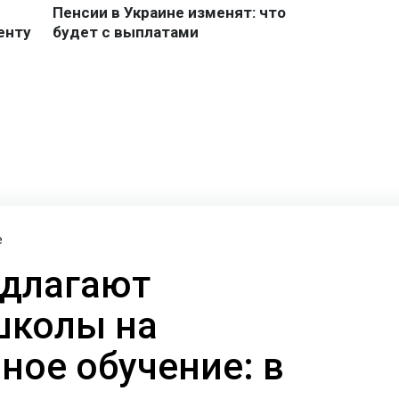
е
едлагают
школы на
ное обучение: в