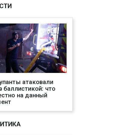
СТИ
упанты атаковали
в баллистикой: что
естно на данный
ент
ИТИКА