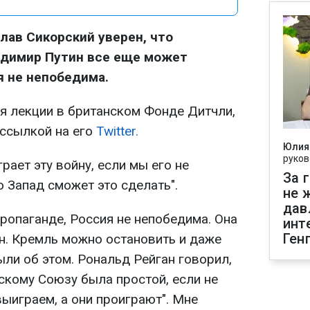
ав Сикорский уверен, что
адимир Путин все еще может
я не непобедима.
мя лекции в британском Фонде Дитчли,
ссылкой на его
Twitter.
Юлия
руков
рает эту войну, если мы его не
За 
о Запад сможет это сделать".
не 
дав
ропаганде, Россия не непобедима. Она
инт
Ген
йн. Кремль можно остановить и даже
ли об этом. Рональд Рейган говорил,
тскому Союзу была простой, если не
ыиграем, а они проиграют". Мне