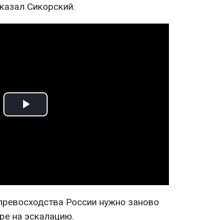
сказал Сикорский.
Play
Video
 превосходства России нужно заново
ре на эскалацию.