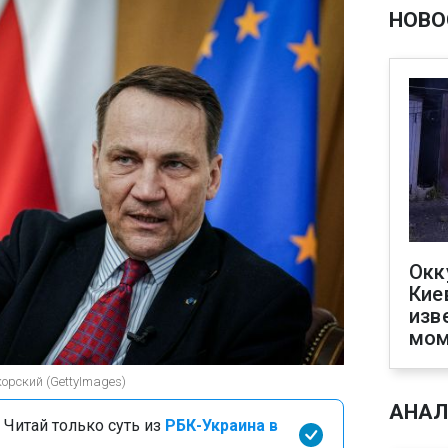
НОВО
Окк
Кие
изв
мом
рский (GettyImagеs)
АНАЛ
 Читай только суть из
РБК-Украина в