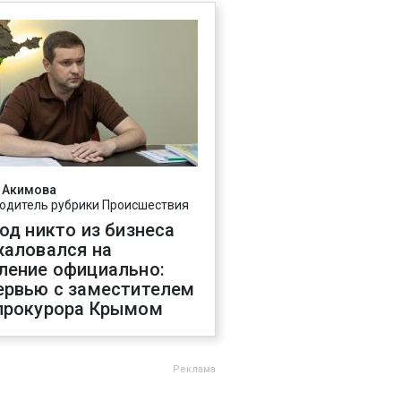
 Акимова
одитель рубрики Происшествия
год никто из бизнеса
жаловался на
ление официально:
ервью с заместителем
прокурора Крымом