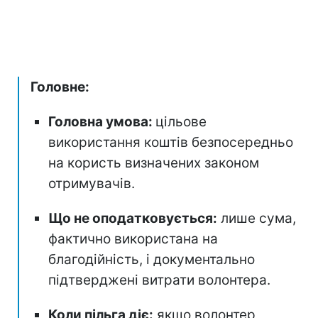
Головне:
Головна умова:
цільове
використання коштів безпосередньо
на користь визначених законом
отримувачів.
Що не оподатковується:
лише сума,
фактично використана на
благодійність, і документально
підтверджені витрати волонтера.
Коли пільга діє:
якщо волонтер