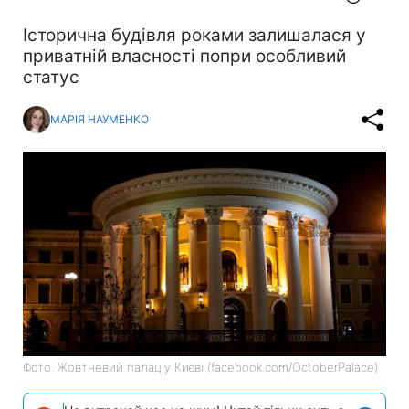
Історична будівля роками залишалася у
приватній власності попри особливий
статус
МАРІЯ НАУМЕНКО
Фото: Жовтневий палац у Києві (facebook.com/OctoberPalace)