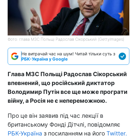
Фото: глава МЗС Польщі Радослав Сікорський (GettyImagеs)
Не витрачай час на шум! Читай тільки суть з
РБК-Україна у Google
Глава МЗС Польщі Радослав Сікорський
впевнений, що російський диктатор
Володимир Путін все ще може програти
війну, а Росія не є непереможною.
Про це він заявив під час лекції в
британському Фонді Дітчлі, повідомляє
РБК-Україна
з посиланням на його
Twitter.