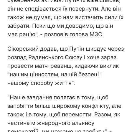
суверенних активів. Путін їх вже списав,
він не сподівається їх повернути. Але він
також не думає, що нам вистачить сили їх
забрати. Поки що ми доводимо, що він
має рацію", - розповів голова МЗС.
Сікорський додав, що Путін шкодує через
розпад Радянського Союзу і хоче зараз
провести матч-реванш, кидаючи виклик
"нашим цінностям, нашій безпеці і
нашому способу життя".
"Наше завдання полягає в тому, щоб
запобігти більш широкому конфлікту, але
також і в тому, щоб перемогти. Разом, як
частина міжнародного альянсу
демократій, ми можемо це зробити", -