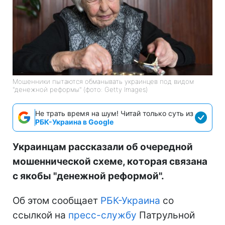
Мошенники пытаются обманывать украинцев под видом
"денежной реформы" (фото: Getty Images)
Не трать время на шум! Читай только суть из
РБК-Украина в Google
Украинцам рассказали об очередной
мошеннической схеме, которая связана
с якобы "денежной реформой".
Об этом сообщает
РБК-Украина
со
ссылкой на
пресс-службу
Патрульной