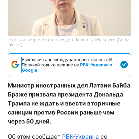
Фото: министр иностранных дел Латвии Байба Браже (Getty
Images)
Выключи хаос международных новостей!
Получай только важное из
РБК-Украина в
Google
Министр иностранных дел Латвии Байба
Браже призвала президента Дональда
Трампа не ждать и ввести вторичные
санкции против России раньше чем
через 50 дней.
Об этом сообщает
РБК-Украина
со