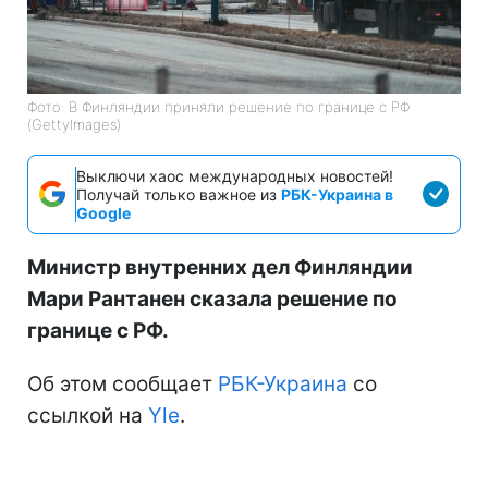
Фото: В Финляндии приняли решение по границе с РФ
(GettyImages)
Выключи хаос международных новостей!
Получай только важное из
РБК-Украина в
Google
Министр внутренних дел Финляндии
Мари Рантанен сказала решение по
границе с РФ.
Об этом сообщает
РБК-Украина
со
ссылкой на
Yle
.