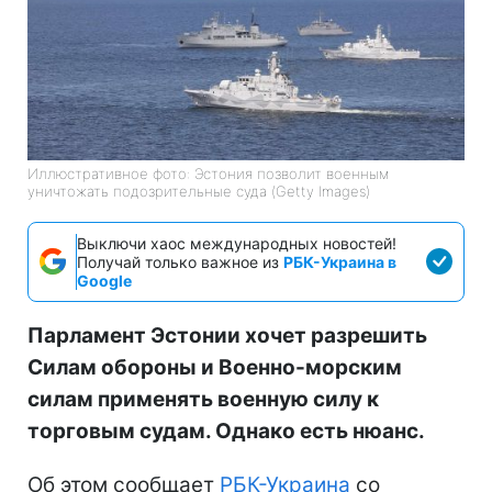
Иллюстративное фото: Эстония позволит военным
уничтожать подозрительные суда (Getty Images)
Выключи хаос международных новостей!
Получай только важное из
РБК-Украина в
Google
Парламент Эстонии хочет разрешить
Силам обороны и Военно-морским
силам применять военную силу к
торговым судам. Однако есть нюанс.
Об этом сообщает
РБК-Украина
со