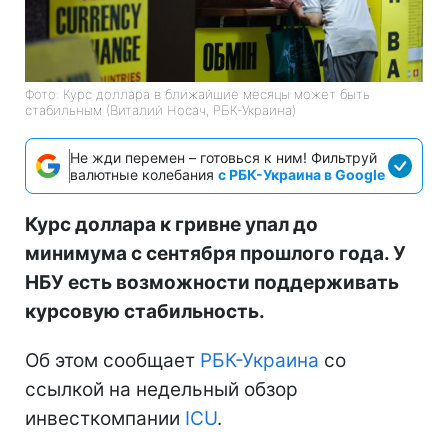
Фото: Курс доллара в ближайшие месяцы может быть
стабильным (Виталий Носач, РБК-Украина)
Не жди перемен – готовься к ним! Фильтруй
валютные колебания
с РБК-Украина в Google
Курс доллара к гривне упал до
минимума с сентября прошлого года. У
НБУ есть возможности поддерживать
курсовую стабильность.
Об этом сообщает
РБК-Украина
со
ссылкой на недельный обзор
инвесткомпании
ICU
.