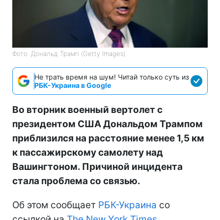
Фото: Дональд Трамп (Getty Images)
Не трать время на шум! Читай только суть из
РБК-Украина в Google
Во вторник военный вертолет с
президентом США Дональдом Трампом
приблизился на расстояние менее 1,5 км
к пассажирскому самолету над
Вашингтоном. Причиной инцидента
стала проблема со связью.
Об этом сообщает
РБК-Украина
со
ссылкой на
The New York Times
.