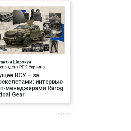
тантин Широкун
спондент РБК-Украина
ущее ВСУ – за
оскелетами: интервью
оп-менеджерами Rarog
ical Gear