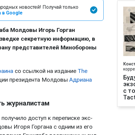
родных новостей! Получай только
 в Google
аба Молдовы Игорь Горган
азведке секретную информацию, в
трану представителей Минобороны
Конс
корре
раина
со ссылкой на издание
The
Буд
ации президента Молдовы
Адриана
экз
с т
Tact
ть журналистам
r получило доступ к переписке экс-
овы Игоря Горгана с одним из его