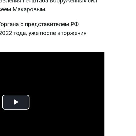
равления Генштаба вооруженных сил
сеем Макаровым.
Горгана с представителем РФ
2022 года, уже после вторжения
Play
Video