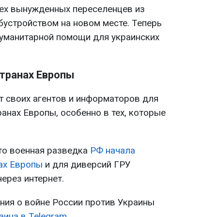
всех вынужденных переселенцев из
бустройством на новом месте. Теперь
гуманитарной помощи для украинских
странах Европы
т своих агентов и информаторов для
анах Европы, особенно в тех, которые
что военная разведка
РФ начала
нах Европы
и для диверсий ГРУ
ерез интернет.
ия о войне России против Украины
аина в Telegram
.