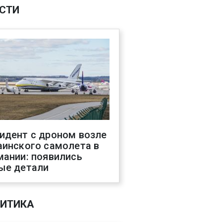
СТИ
идент с дроном возле
аинского самолета в
мании: появились
ые детали
ИТИКА