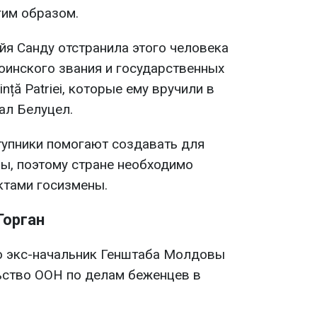
гим образом.
йя Санду отстранила этого человека
оинского звания и государственных
dință Patriei, которые ему вручили в
сал Белуцел.
тупники помогают создавать для
ы, поэтому стране необходимо
ктами госизмены.
Горган
о экс-начальник Генштаба Молдовы
ьство ООН по делам беженцев в