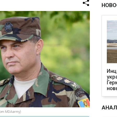
НОВО
Инц
укр
Гер
нов
АНАЛ
.com MDAarmy)