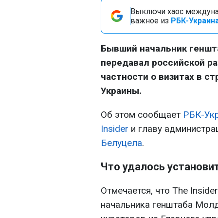
Выключи хаос междуна
важное из
РБК-Украина
Бывший начальник геншт
передавал российской р
частности о визитах в с
Украины.
Об этом сообщает
РБК-Ук
Insider
и главу администр
Белуцела
.
Что удалось установи
Отмечается, что The Inside
начальника генштаба Молд