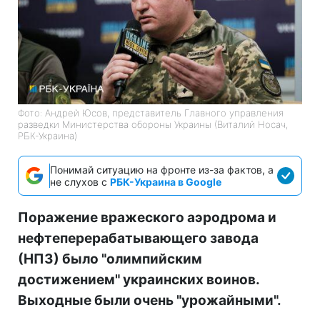
Фото: Андрей Юсов, представитель Главного управления
разведки Министерства обороны Украины (Виталий Носач,
РБК-Украина)
Понимай ситуацию на фронте из-за фактов, а
не слухов с
РБК-Украина в Google
Поражение вражеского аэродрома и
нефтеперерабатывающего завода
(НПЗ) было "олимпийским
достижением" украинских воинов.
Выходные были очень "урожайными".