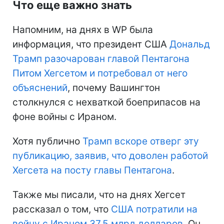
Что еще важно знать
Напомним, на днях в WP была
информация, что президент США
Дональд
Трамп разочарован главой Пентагона
Питом Хегсетом и потребовал от него
объяснений
, почему Вашингтон
столкнулся с нехваткой боеприпасов на
фоне войны с Ираном.
Хотя публично
Трамп вскоре отверг эту
публикацию, заявив, что доволен работой
Хегсета на посту главы Пентагона
.
Также мы писали, что на днях Хегсет
рассказал о том, что
США потратили на
войну с Ираном 37,5 млрд долларов
. Он