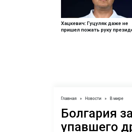
Главная
»
Новости
»
В мире
Болгария з
упавшего д