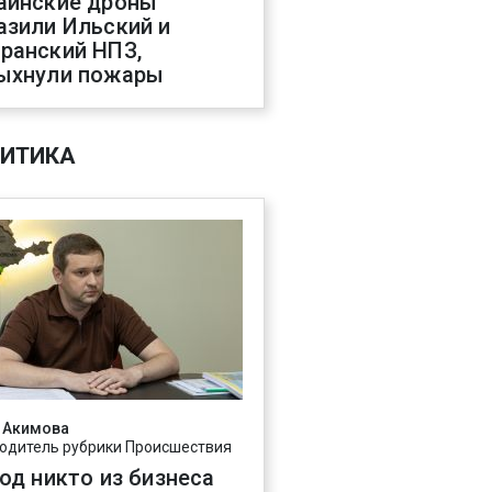
аинские дроны
азили Ильский и
ранский НПЗ,
ыхнули пожары
ИТИКА
 Акимова
одитель рубрики Происшествия
год никто из бизнеса