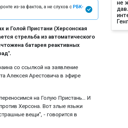
не 
онте из-за фактов, а не слухов с
РБК-
дав
инт
Ген
х и Голой Пристани (Херсонская
ается стрельба из автоматического
ичтожена батарея реактивных
рад".
аина со ссылкой на заявление
та Алексея Арестовича в эфире
переносимся на Голую Пристань... И
против Херсона. Вот злые языки
 страшные вещи", - говорится в