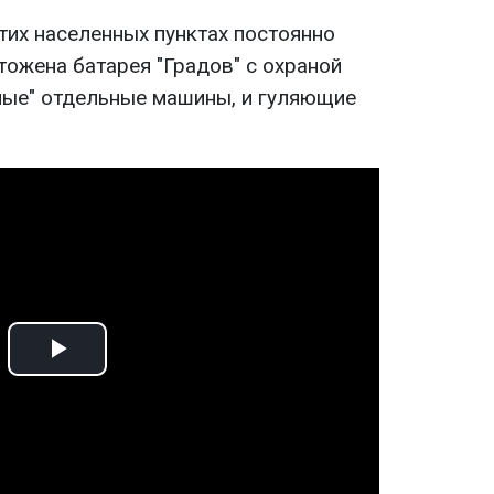
тих населенных пунктах постоянно
тожена батарея "Градов" с охраной
ные" отдельные машины, и гуляющие
Play
Video