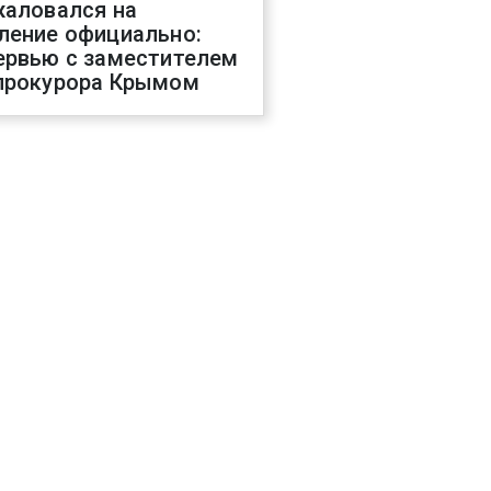
жаловался на
ление официально:
ервью с заместителем
прокурора Крымом