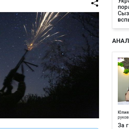
Укр
пор
Сыз
всп
АНАЛ
Юлия
руков
За 