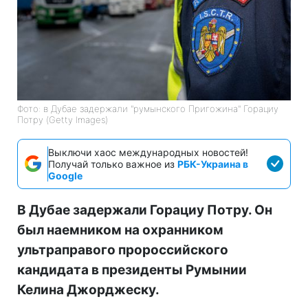
Фото: в Дубае задержали "румынского Пригожина" Горациу
Потру (Getty Images)
Выключи хаос международных новостей!
Получай только важное из
РБК-Украина в
Google
В Дубае задержали Горациу Потру. Он
был наемником на охранником
ультраправого пророссийского
кандидата в президенты Румынии
Келина Джорджеску.