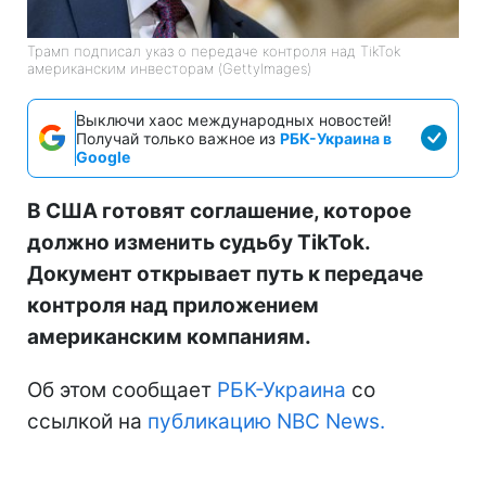
Трамп подписал указ о передаче контроля над TikTok
американским инвесторам (GettyImages)
Выключи хаос международных новостей!
Получай только важное из
РБК-Украина в
Google
В США готовят соглашение, которое
должно изменить судьбу TikTok.
Документ открывает путь к передаче
контроля над приложением
американским компаниям.
Об этом сообщает
РБК-Украина
со
ссылкой на
публикацию NBC News.