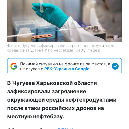
Фото: в Чугуеве зафиксировали загрязнение окружающей
среды из-за удара РФ по нефтебазе (Getty Images)
Понимай ситуацию на фронте из-за фактов, а
не слухов с
РБК-Украина в Google
В Чугуеве Харьковской области
зафиксировали загрязнение
окружающей среды нефтепродуктами
после атаки российских дронов на
местную нефтебазу.