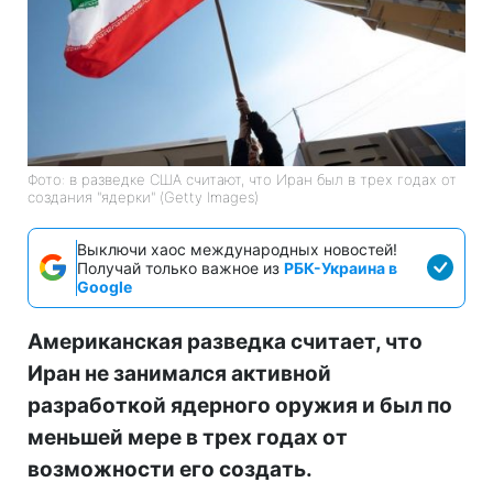
Фото: в разведке США считают, что Иран был в трех годах от
создания "ядерки" (Getty Images)
Выключи хаос международных новостей!
Получай только важное из
РБК-Украина в
Google
Американская разведка считает, что
Иран не занимался активной
разработкой ядерного оружия и был по
меньшей мере в трех годах от
возможности его создать.