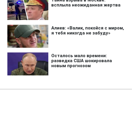
Авто
»
Opel представил свой первый
полноприводный
электромобиль: раскрыты все