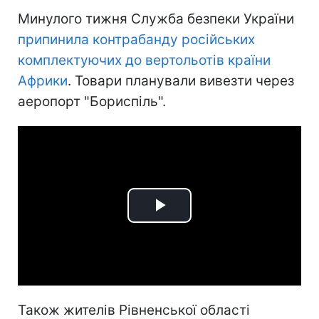
Минулого тижня Служба безпеки України
припинила контрабанду російських
комплектуючих до вертольотів країни
Африки
. Товари планували вивезти через
аеропорт "Бориспіль".
Play
Video
Також жителів Рівненської області