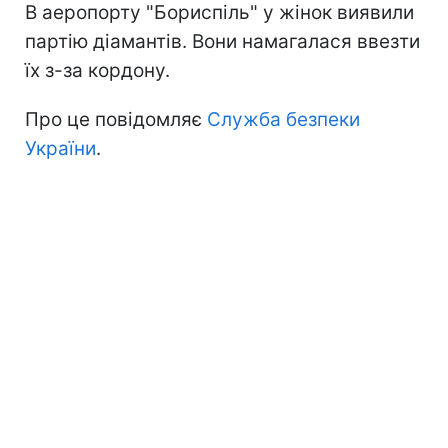
В аеропорту "Бориспіль" у жінок виявили
партію діамантів. Вони намагалася ввезти
їх з-за кордону.
Про це повідомляє
Служба безпеки
України
.