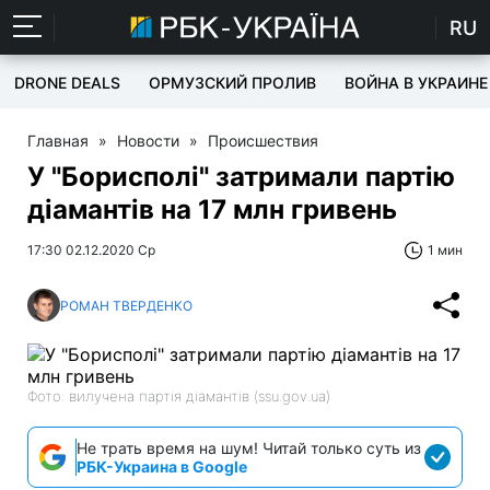
RU
DRONE DEALS
ОРМУЗСКИЙ ПРОЛИВ
ВОЙНА В УКРАИНЕ
Главная
»
Новости
»
Происшествия
У "Борисполі" затримали партію
діамантів на 17 млн гривень
17:30 02.12.2020 Ср
1 мин
РОМАН ТВЕРДЕНКО
Фото: вилучена партія діамантів (ssu.gov.ua)
Не трать время на шум! Читай только суть из
РБК-Украина в Google