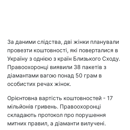
За даними слідства, дві жінки планували
провезти коштовності, які поверталися в
Україну з однією з країн Близького Сходу.
Правоохоронці виявили 38 пакетів з
діамантами вагою понад 50 грам в
особистих речах жінок.
Орієнтовна вартість коштовностей - 17
мільйонів гривень. Правоохоронці
складають протокол про порушення
митних правил, а діаманти вилучені.