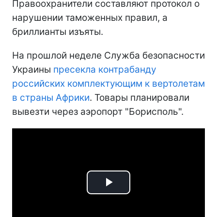
Правоохранители составляют протокол о
нарушении таможенных правил, а
бриллианты изъяты.
На прошлой неделе Служба безопасности
Украины
пресекла контрабанду
российских комплектующим к вертолетам
в страны Африки
. Товары планировали
вывезти через аэропорт "Борисполь".
Play
Video