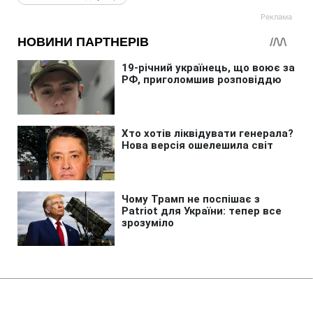
Головна
»
Новини
»
Надзвичайні події