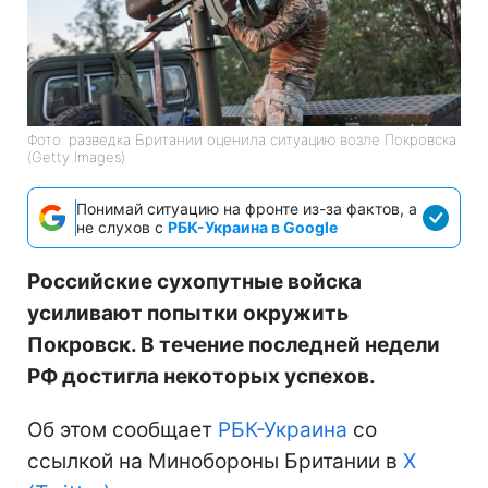
Фото: разведка Британии оценила ситуацию возле Покровска
(Getty Images)
Понимай ситуацию на фронте из-за фактов, а
не слухов с
РБК-Украина в Google
Российские сухопутные войска
усиливают попытки окружить
Покровск. В течение последней недели
РФ достигла некоторых успехов.
Об этом сообщает
РБК-Украина
со
ссылкой на Минобороны Британии в
X