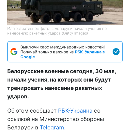
Иллюстративное фото: в Беларуси начали учения по
нанесению ракетных ударов (Getty Images)
Выключи хаос международных новостей!
Получай только важное из
РБК-Украина в
Google
Белорусские военные сегодня, 30 мая,
начали учения, на которых они будут
тренировать нанесение ракетных
ударов.
Об этом сообщает
РБК-Украина
со
ссылкой на Министерство обороны
Беларуси в
Telegram
.