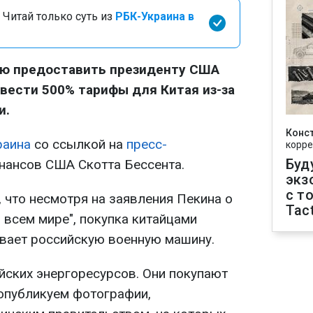
 Читай только суть из
РБК-Украина в
ю предоставить президенту США
вести 500% тарифы для Китая из-за
и.
Конс
раина
со ссылкой на
пресс-
корре
Буд
нансов США Скотта Бессента.
экз
с т
 что несмотря на заявления Пекина о
Tact
 всем мире", покупка китайцами
вает российскую военную машину.
йских энергоресурсов. Они покупают
 опубликуем фотографии,