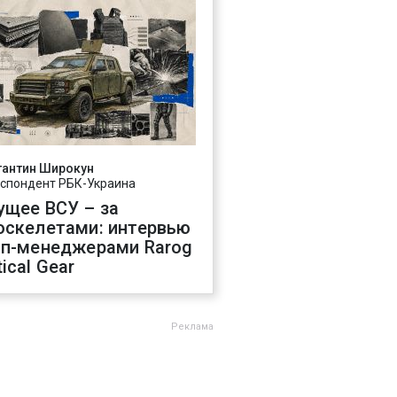
тантин Широкун
спондент РБК-Украина
ущее ВСУ – за
оскелетами: интервью
оп-менеджерами Rarog
ical Gear