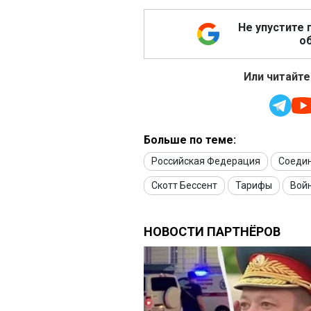
Не упустите 
об
Или читайте
Больше по теме:
Российская Федерация
Соеди
Скотт Бессент
Тарифы
Войн