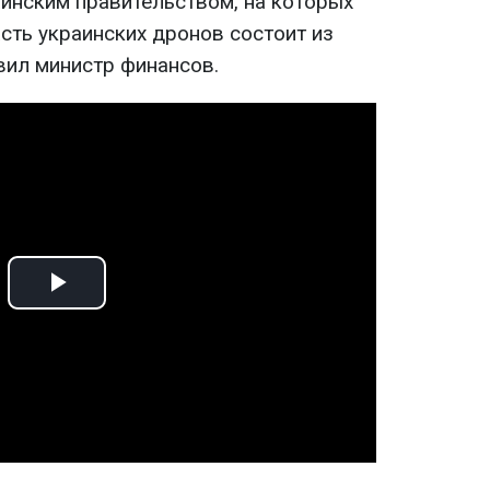
инским правительством, на которых
асть украинских дронов состоит из
авил министр финансов.
Play
Video