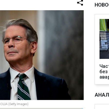
НОВО
Час
без
ава
АНАЛ
 США (Getty Images)