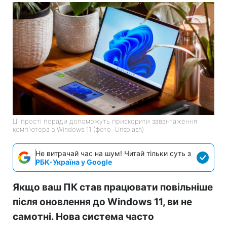
Ці прості поради допоможуть прискорити завантаження
комп'ютера з Windows 11 (фото: Unsplash)
Не витрачай час на шум! Читай тільки суть з
РБК-Україна у Google
Якщо ваш ПК став працювати повільніше
після оновлення до Windows 11, ви не
самотні. Нова система часто