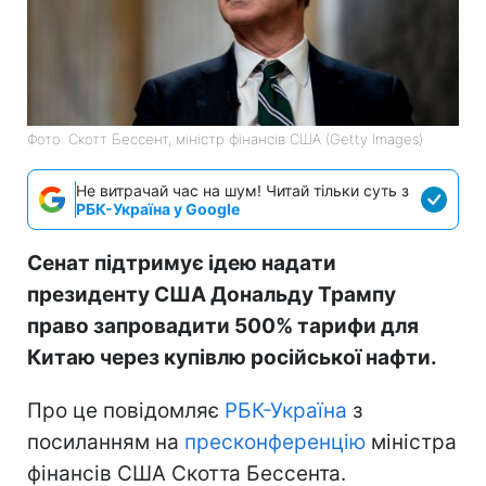
Фото: Скотт Бессент, міністр фінансів США (Getty Images)
Не витрачай час на шум! Читай тільки суть з
РБК-Україна у Google
Сенат підтримує ідею надати
президенту США Дональду Трампу
право запровадити 500% тарифи для
Китаю через купівлю російської нафти.
Про це повідомляє
РБК-Україна
з
посиланням на
пресконференцію
міністра
фінансів США Скотта Бессента.