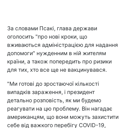
За словами Псакі, глава держави
оголосить "про нові кроки, що
вживаються адміністрацією для надання
допомоги" нужденним в ній жителям
країни, а також попередить про ризики
для тих, хто все ще не вакцинувався.
"Ми готові до зростаючої кількості
випадків зараження, і президент
детально розповість, як ми будемо
реагувати на цю проблему. Він нагадає
американцям, що вони можуть захистити
себе від важкого перебігу COVID-19,