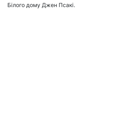
Білого дому Джен Псакі.