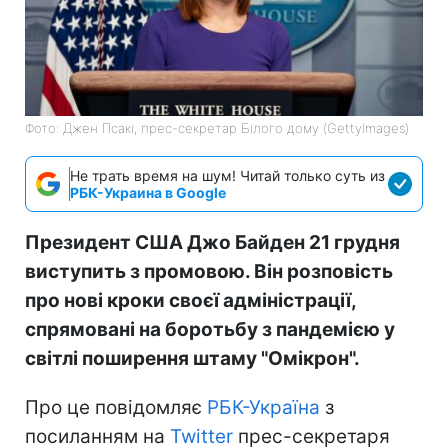
Фото: Джен Псакі, прес-секретар Білого дому (GettyImages)
Не трать время на шум! Читай только суть из
РБК-Украина в Google
Президент США Джо Байден 21 грудня
виступить з промовою. Він розповість
про нові кроки своєї адміністрації,
спрямовані на боротьбу з пандемією у
світлі поширення штаму "Омікрон".
Про це повідомляє
РБК-Україна
з
посиланням на
Twitter
прес-секретаря