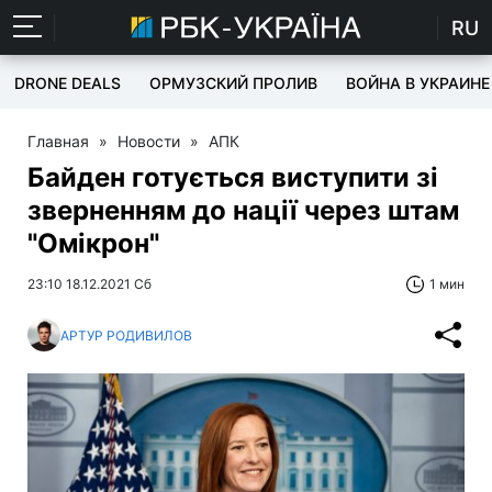
RU
DRONE DEALS
ОРМУЗСКИЙ ПРОЛИВ
ВОЙНА В УКРАИНЕ
Главная
»
Новости
»
АПК
Байден готується виступити зі
зверненням до нації через штам
"Омікрон"
23:10 18.12.2021 Сб
1 мин
АРТУР РОДИВИЛОВ