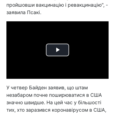
пройшовши вакцинацію і ревакцинацію", -
заявила Псакі.
Play
Video
У четвер Байден заявив, що штам
незабаром почне поширюватися в США
значно швидше. На цей час у більшості
тих, хто заразився коронавірусом в США,