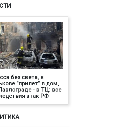
СТИ
сса без света, в
ькове "прилет" в дом,
 Павлограде - в ТЦ: все
ледствия атак РФ
ИТИКА