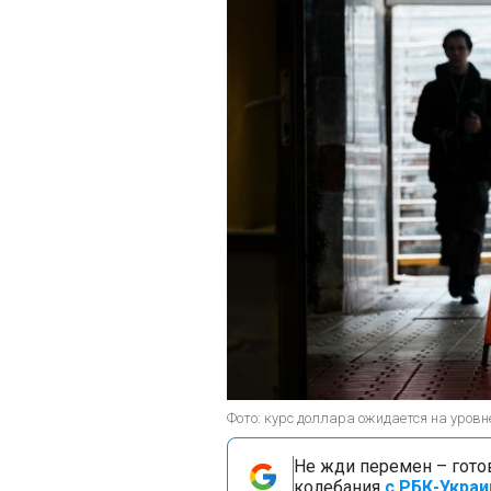
Фото: курс доллара ожидается на уровн
Не жди перемен – гото
колебания
с РБК-Украи