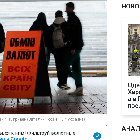
НОВО
Оде
Хар
а в
пос
е 44-45 гривен (Виталий Носач, РБК-Украина)
АНАЛ
вься к ним! Фильтруй валютные
на в Google