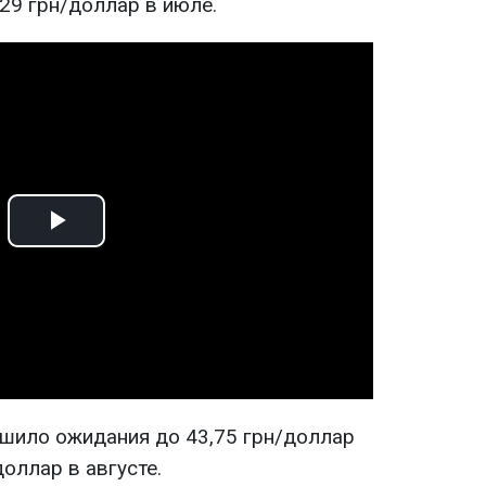
29 грн/доллар в июле.
Play
Video
дшило ожидания до 43,75 грн/доллар
доллар в августе.