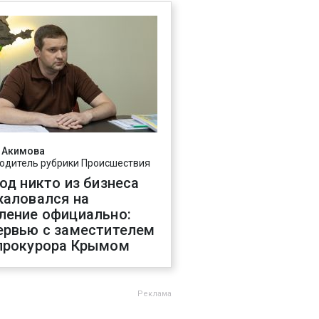
 Акимова
одитель рубрики Происшествия
год никто из бизнеса
жаловался на
ление официально:
ервью с заместителем
прокурора Крымом