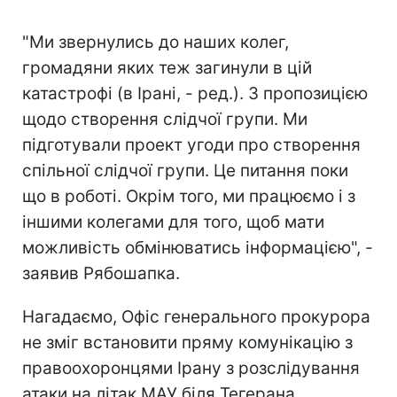
"Ми звернулись до наших колег,
громадяни яких теж загинули в цій
катастрофі (в Ірані, - ред.). З пропозицією
щодо створення слідчої групи. Ми
підготували проект угоди про створення
спільної слідчої групи. Це питання поки
що в роботі. Окрім того, ми працюємо і з
іншими колегами для того, щоб мати
можливість обмінюватись інформацією", -
заявив Рябошапка.
Нагадаємо, Офіс генерального прокурора
не зміг встановити пряму комунікацію з
правоохоронцями Ірану з розслідування
атаки на літак МАУ біля Тегерана.