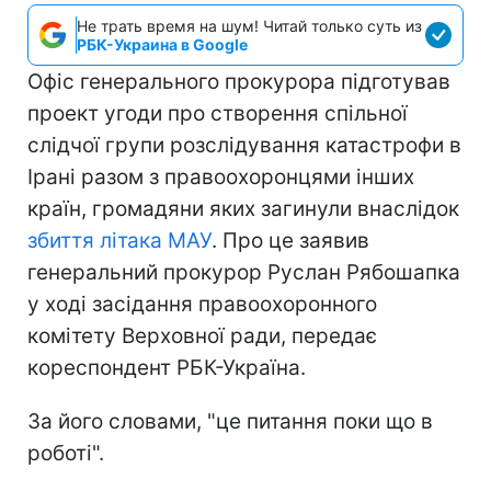
Не трать время на шум! Читай только суть из
РБК-Украина в Google
Офіс генерального прокурора підготував
проект угоди про створення спільної
слідчої групи розслідування катастрофи в
Ірані разом з правоохоронцями інших
країн, громадяни яких загинули внаслідок
збиття літака МАУ
. Про це заявив
генеральний прокурор Руслан Рябошапка
у ході засідання правоохоронного
комітету Верховної ради, передає
кореспондент РБК-Україна.
За його словами, "це питання поки що в
роботі".