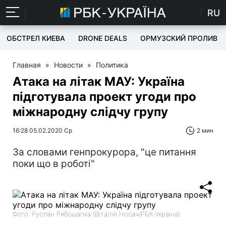
RU
ОБСТРЕЛ КИЕВА
DRONE DEALS
ОРМУЗСКИЙ ПРОЛИВ
Главная
»
Новости
»
Политика
Атака на літак МАУ: Україна
підготувала проект угоди про
міжнародну слідчу групу
16:28 05.02.2020 Ср
2 мин
За словами генпрокурора, "це питання
поки що в роботі"
Фото: Руслан Рябошапка (Віталій Носач/РБК-Україна)