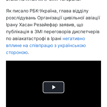
Як писало РБК-Україна, глава відділу
розслідувань Організації цивільної авіації
Ірану Хасан Резайефар заявив, що
публікація в ЗМІ переговорів диспетчерів
по авіакатастрофі в Ірані
негативно
вплине на співпрацю з українською
стороною
.
Play
Video