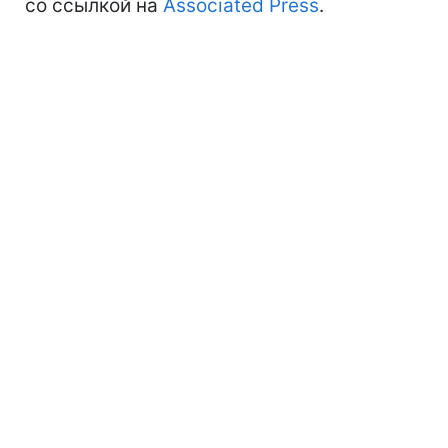
со ссылкой на
Associated Press
.