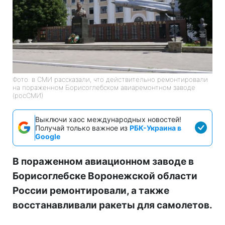
Фото: в СМИ рассказали, что действительно ремонтировали
на пораженном Борисоглебском авиаремонтном заводе
(росСМИ)
Выключи хаос международных новостей!
Получай только важное из
РБК-Украина в
Google
В пораженном авиационном заводе в
Борисоглебске Воронежской области
России ремонтировали, а также
восстанавливали ракеты для самолетов.