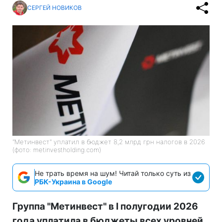
СЕРГЕЙ НОВИКОВ
"Метинвест" уплатил в бюджет 8,2 млрд грн налогов в 2026
(фото: metinvestholding.com)
Не трать время на шум! Читай только суть из
РБК-Украина в Google
Группа "Метинвест" в I полугодии 2026
года уплатила в бюджеты всех уровней