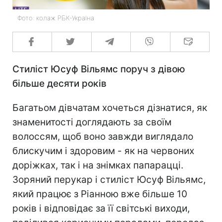
Фото: колаж РБК-Україна
Стиліст Юсуф Вільямс поруч з дівою
більше десяти років
Багатьом дівчатам хочеться дізнатися, як
знаменитості доглядають за своїм
волоссям, щоб воно завжди виглядало
блискучим і здоровим - як на червоних
доріжках, так і на знімках папарацці.
Зоряний перукар і стиліст Юсуф Вільямс,
який працює з Ріанною вже більше 10
років і відповідає за її світські виходи,