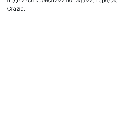
поділився корисними порадами, передає
Grazia.