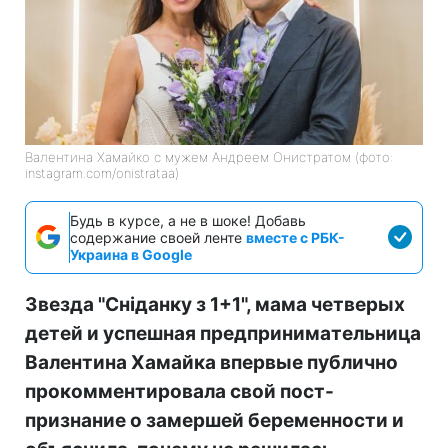
Валентина Хамайко с мужем Андреем Онистратом (фото:
instagram.com/onistrataa)
Будь в курсе, а не в шоке! Добавь
содержание своей ленте
вместе с РБК-
Украина в Google
Звезда "Сніданку з 1+1", мама четверых
детей и успешная предпринимательница
Валентина Хамайка впервые публично
прокомментировала свой пост-
признание о замершей беременности и