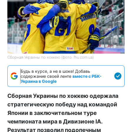
Сборная Украины по хоккею (фото: fhu.com.ua)
Будь в курсе, а не в шоке! Добавь
содержание своей ленте
вместе с РБК-
Украина в Google
Сборная Украины по хоккею одержала
стратегическую победу над командой
Японии в заключительном туре
чемпионата мира в Дивизионе IA.
Результат позволил подопечным