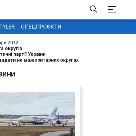
TYLER
СПЕЦПРОЄКТИ
ори 2012
а округів
тичні партії України
дидати на мажоритарних округах
ВИНИ