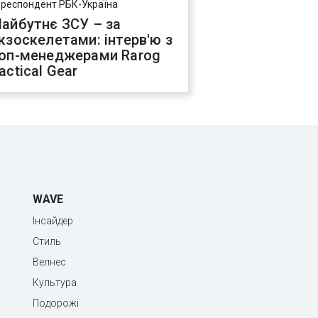
ореспондент РБК-Україна
айбутнє ЗСУ – за
кзоскелетами: інтерв'ю з
оп-менеджерами Rarog
actical Gear
WAVE
Інсайдер
Стиль
Велнес
Культура
Подорожі