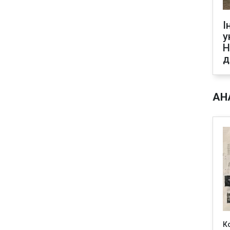
І
у
Н
д
АН
К