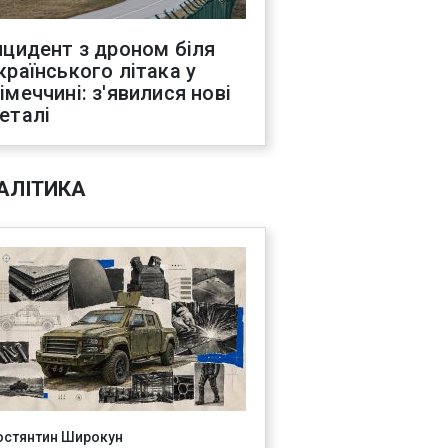
нцидент з дроном біля
країнського літака у
імеччині: з'явилися нові
еталі
АЛІТИКА
остянтин Широкун