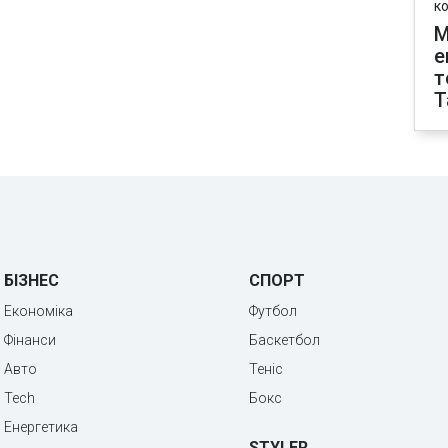
к
М
е
т
T
БІЗНЕС
СПОРТ
Економіка
Футбол
Фінанси
Баскетбол
Авто
Теніс
Tech
Бокс
Енергетика
STYLER