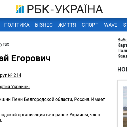
ПОЛІТИКА
БІЗНЕС
ЖИТТЯ
СПОРТ
WAVE
S
Виб
угах
Карт
Полі
ай Егорович
Кан
НО
руг № 214
артия Украины
Вишни Пени Белгородской области, Россия. Имеет
родской организации ветеранов Украины, член
.