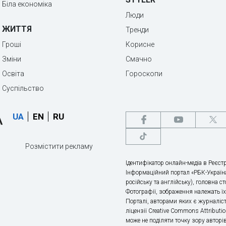
Біла економіка
Люди
ЖИТТЯ
Тренди
Гроші
Корисне
Зміни
Смачно
Освіта
Гороскопи
Суспільство
UA
EN
RU
Розмістити рекламу
Ідентифікатор онлайн-медіа в Реєстр
Інформаційний портал «РБК-Україна
російську та англійську), головна с
Фотографії, зображення належать ї
Порталі, авторами яких є журналіс
ліцензії Creative Commons Attributio
може не поділяти точку зору авторі