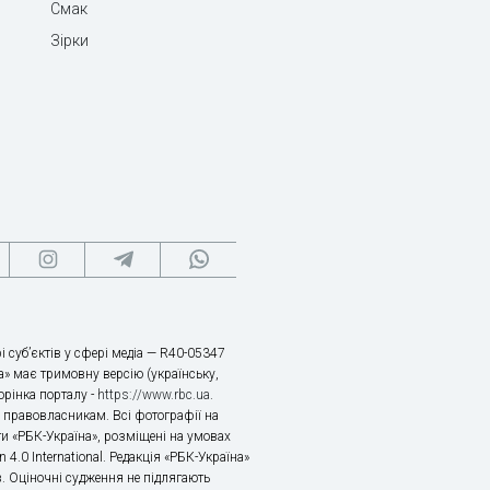
Смак
Зірки
і суб’єктів у сфері медіа — R40-05347
» має тримовну версію (українську,
торінка порталу -
https://www.rbc.ua
.
х правовласникам. Всі фотографії на
ти «РБК-Україна», розміщені на умовах
n 4.0 International. Редакція «РБК-Україна»
в. Оціночні судження не підлягають