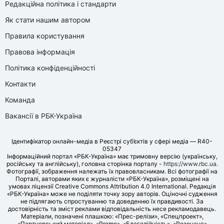
Редакційна політика і стандарти
Як стати нашим автором
Правила користування
Правова інформація
Політика конфіденційності
Контакти
Команда
Вакансії в РБК-Україна
Ідентифікатор онлайн-медіа в Реєстрі суб’єктів у сфері медіа — R40-
05347
Інформаційний портал «РБК-Україна» має тримовну версію (українську,
російську та англійську), головна сторінка порталу -
https://www.rbc.ua
.
Фотографії, зображення належать їх правовласникам. Всі фотографії на
Порталі, авторами яких є журналісти «РБК-Україна», розміщені на
умовах ліцензії Creative Commons Attribution 4.0 International. Редакція
«РБК-Україна» може не поділяти точку зору авторів. Оціночні судження
не підлягають спростуванню та доведенню їх правдивості. За
достовірність та зміст реклами відповідальність несе рекламодавець.
Матеріали, позначені плашкою: «Прес-релізи», «Спецпроект»,
«Партнерський матеріал», «Promo», «Благодійність», «Резонанс»